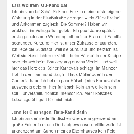
Lars Wolfram, OB-Kandidat
Ich bin von der Schäl Sick aus Porz in meine erste eigene
Wohnung in der Elsaßstraße gezogen – ein Stück Freiheit
und Ankommen zugleich. Die Sommer? Haben wir
praktisch im Volksgarten gelebt. Ein paar Jahre später:
erste gemeinsame Wohnung mit meiner Frau und Familie
gegründet. Kurzum: Hier ist unser Zuhause entstanden.
Ich liebe die Südstadt, weil sie bunt, laut und herzlich ist.
Weil sie Geschichten erzählt – beim Bäcker, in der Kneipe
oder einfach beim Spaziergang durchs Viertel. Und weil
hier das Herz des Kölner Karnevals schlägt: Im Mainzer
Hof, in der Hammond Bar, im Haus Müller oder in der
Comedia habe ich bei ein paar Kölsch jedes Karnevalslied
auswendig gelernt. Hier fühlt sich Köln an wie Köln sein
soll – unverstellt, fröhlich, menschlich. Mehr kölsches
Lebensgefühl geht für mich nicht.
J
ennifer Glashagen, Rats-Kandidatin
Ich bin an der niederländischen Grenze angrenzend an
große Felder in einem Dorf aufgewachsen. Mittlerweile ist
angrenzend am Garten meines Elternhauses kein Feld