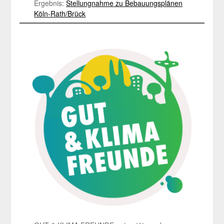
Ergebnis:
Stellungnahme zu Bebauungsplänen
Köln-Rath/Brück